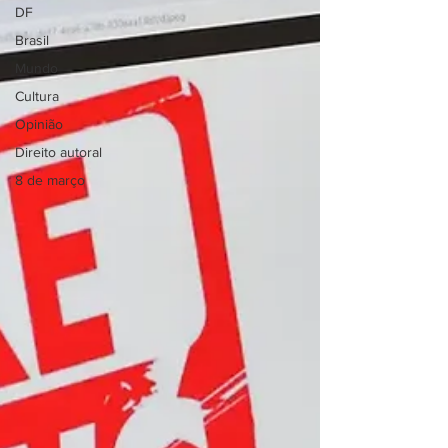
DF
Brasil
Mundo
Cultura
Opinião
Direito autoral
8 de março