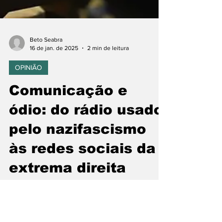
Beto Seabra
16 de jan. de 2025
2 min de leitura
OPINIÃO
Comunicação e
ódio: do rádio usado
pelo nazifascismo
às redes sociais da
extrema direita
A proibição de celulares em salas de aula é
um bom começo, mas podemos avançar com