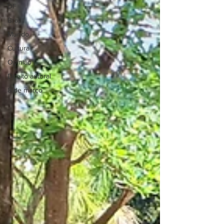
DF
Brasil
Mundo
Cultura
Opinião
Direito autoral
8 de março